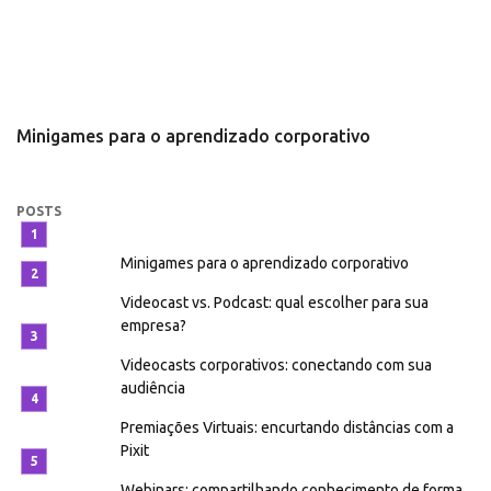
Minigames para o aprendizado corporativo
V
e
POSTS
Minigames para o aprendizado corporativo
Videocast vs. Podcast: qual escolher para sua
empresa?
Videocasts corporativos: conectando com sua
audiência
Premiações Virtuais: encurtando distâncias com a
Pixit
Webinars: compartilhando conhecimento de forma