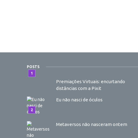
POSTS
Premiações Virtuais: encurtando
distâncias com a Pixit
Eu não nasci de óculos
Metaversos não nasceram ontem
7 etapas de criação de um metavers