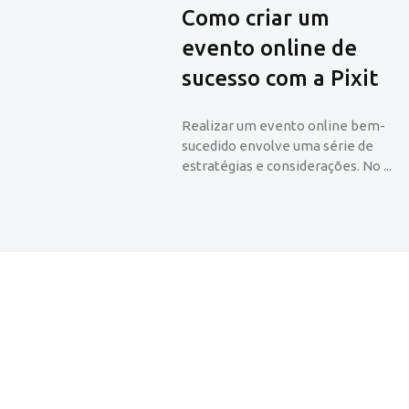
Como criar um
evento online de
sucesso com a Pixit
Videocast vs. Podcast: qual
Videocasts corporati
Realizar um evento online bem-
escolher para sua empresa?
conectando com sua
sucedido envolve uma série de
audiência
estratégias e considerações. No ...